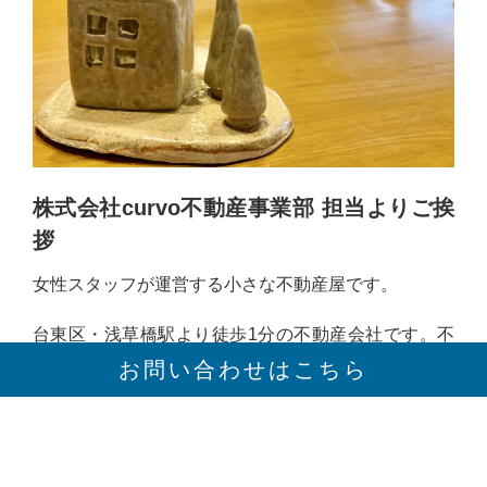
株式会社curvo不動産事業部 担当よりご挨
拶
女性スタッフが運営する小さな不動産屋です。
台東区・浅草橋駅より徒歩1分の不動産会社です。不
動産について・お部屋探しに関すること何でもご相談
お問い合わせはこちら
ください！小さな会社ですが、親切・丁寧・お客様の
プライバシー保護を欠かすことなく対応したいとの思
いからスタートしました。 住居・事務所や店舗の賃貸
についてはもちろん、ご購入やご売却のご相談も承っ